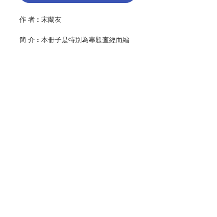
作 者 : 宋蘭友
簡 介 : 本冊子是特別為專題查經而編
寫的。這次我們是查閱七件聖事的聖經
根源。聖經是我們信仰生活的泉源和支
柱，我們相信，再次提醒我們自己，每
日、每週或在特別日子領受的聖事的聖
經根源，有助於維持和深化聖事的熱
潮。
出 版：香港公教真理學會
聯絡我們
頁 數 : 88
分 類 : 聖經
ISBN:9789627958215
No. 3016009133
門市地址
付款方式