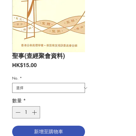
聖事(查經聚會資料)
價
HK$15.00
格
No.
*
數量
*
新增至購物車