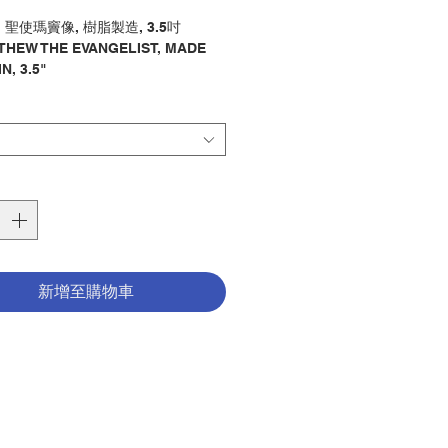
格
" 聖使瑪竇像, 樹脂製造, 3.5吋
THEW THE EVANGELIST, MADE
N, 3.5"
像 / 聖史
y : STATUE / EVANGELIST
0005089
新增至購物車