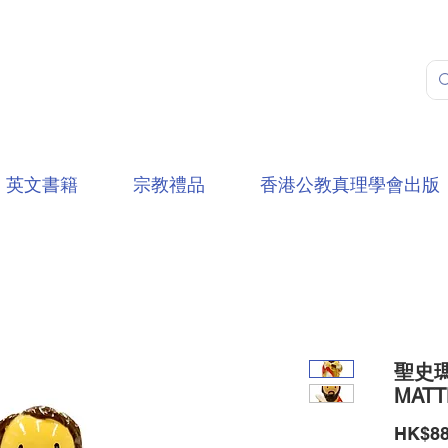
英文書籍
宗教禮品
香港公教真理學會出版
聖史瑪竇
MATT
HK$88