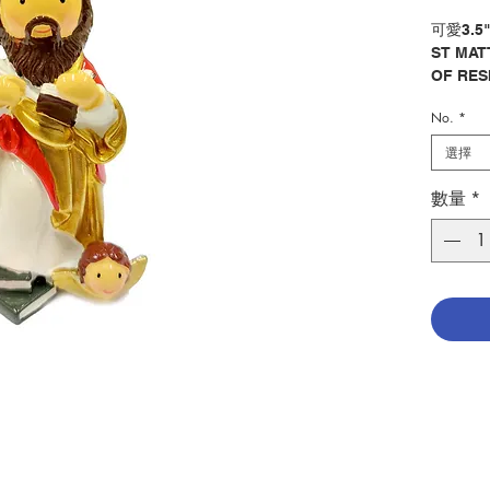
可愛3.5
ST MAT
OF RESI
No.
*
分類：聖
Categor
選擇
No. 128
數量
*