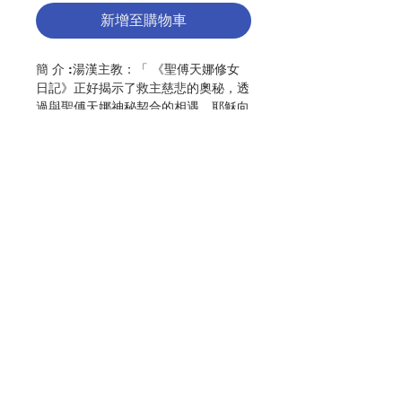
新增至購物車
簡 介 :湯漢主教：「 《聖傅天娜修女
日記》正好揭示了救主慈悲的奧秘，透
過與聖傅天娜神秘契合的相遇，耶穌向
人啟示祂的愛是如何廣、闊、高、
深。」
作 者 :聖傅天娜 (St. Faustina)
頁 數 :748
分 類 :傳記
出版：香港公教真理學會
聯絡我們
ISBN:9789628909810
No. 3166009116
門市地址
付款方式