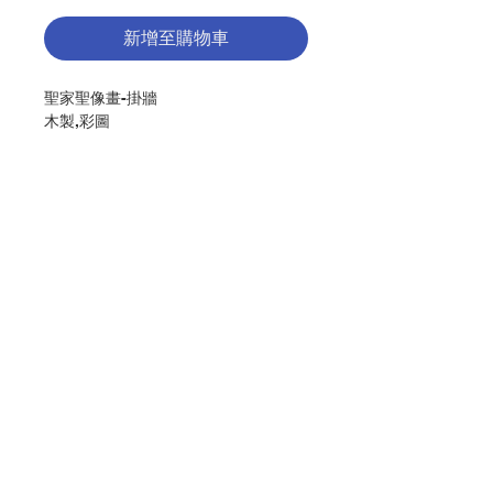
新增至購物車
聖家聖像畫-掛牆
木製,彩圖
尺寸﹕10X15厘米
Icon Holy Family Plaque - Hanging
Wooden ,colour print
Size:10X15CM
分類：擺設/掛牆
聯絡我們
Category：PLAQUE/ HANGING
No. 1151301333
門市地址
付款方式