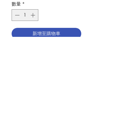
數量
*
新增至購物車
聖家聖像, 金屬製造, 底座為橄欖木, 7.5
厘米高
HOLY FAMILY STATUE, MADE BY
METAL, OLIVE WOOD BASE, CM7.5
IN HEIGHT
聯絡我們
分類：聖像 / 聖家
Category：STATUE/ HOLY FAMILY
No. 1291800110
門市地址
付款方式