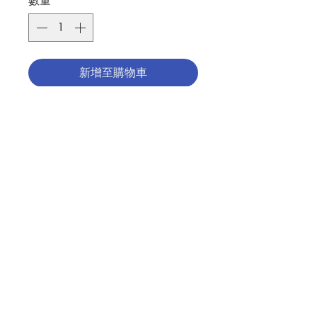
數量
*
新增至購物車
聖家聖像
樹脂製，彩繪
尺寸(厘米)﹕20.5x11x6.5
HOLY FAMILY STATUE
Made in resin with color
聯絡我們
Size(cm):20.5x11x6.5
分類：聖像
門市地址
Category：STATUE
No. 1291007194
付款方式