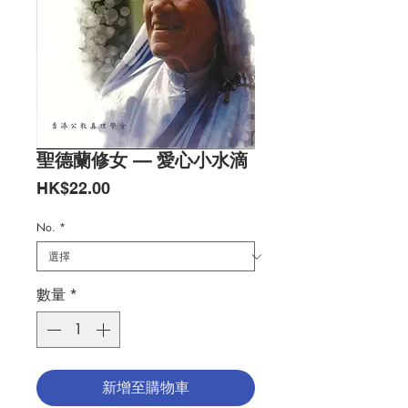
聖德蘭修女 — 愛心小水滴
價
HK$22.00
格
No.
*
數量
*
新增至購物車