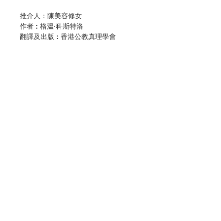
推介人：
陳美容修女
作者 : 格溫‧科斯特洛
翻譯及出版 : 香港公教真理學會
出版日期 : 2016年8月
小莫小於水滴，日子久了定能匯聚成大
海、江河﹗聖德蘭修女的一言片語
，
就
如清新的小水滴
，
滋潤着因凡塵俗務而
蒙塵的心靈。格温．科斯特洛選取聖德
蘭修女
30
句智慧之言，引述聖經的話
語，幫助讀者默想、反思，化作祈禱，
繼而以生活實踐，鼓勵讀者效法聖德蘭
聯絡我們
修女「心懷大愛做小事」，在簡約的靈
修路上邁進。各位讀者，《愛心小水
滴》實在是不容錯過的靈修佳作。
門市地址
—
陳美容修女
付款方式
------------------------------------------------
-----------------------------------------