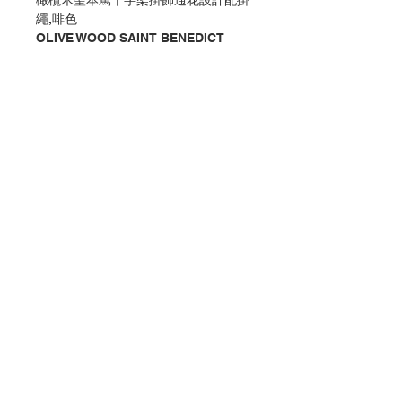
橄欖木聖本篤十字架掛飾通花設計配掛
繩,啡色
OLIVE WOOD SAINT BENEDICT
CRUCIFIX PENDANT WITH CORD,
HOLLOW EDGE, BROWN COLOR
分類：十字架 / 聖本篤 / 掛飾 / 木
Category：CRUCIFIX / ST.
BENEDICT / PENDANT / WOOD
No. 1191078292
聯絡我們
門市地址
付款方式