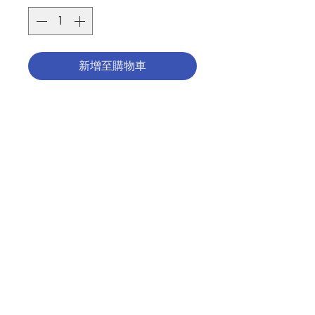
新增至購物車
掛牆圓角聖本篤十字架配銀色金屬耶穌
苦像, 橄欖木製造, 19.5厘米
ST BENEDICT CRUCIFIX WITH
SILVER COLOR METAL JESUS
CORPUS FOR HANG UP ON THE
WALL, MADE OF OLIVE WOOD,
聯絡我們
CM19.5
分類：十字架 / 聖本篤 / 掛牆
Category : CRUCIFIX / ST
門市地址
BENEDICT / WALL
No. 1044000620
付款方式