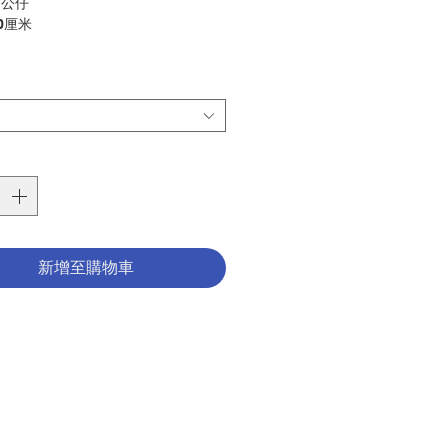
 公仔
0厘米
ta - Plush
0CM
毛公仔
ry：PLUSH
1018158
新增至購物車