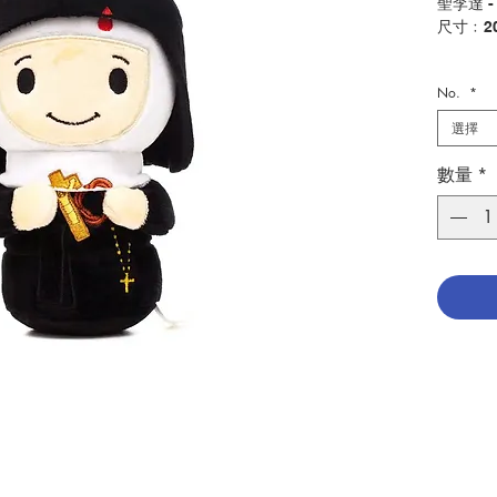
聖李達 -
尺寸﹕2
Saint Ri
No.
*
Size: 2
選擇
分類：
Catego
數量
*
No. 113