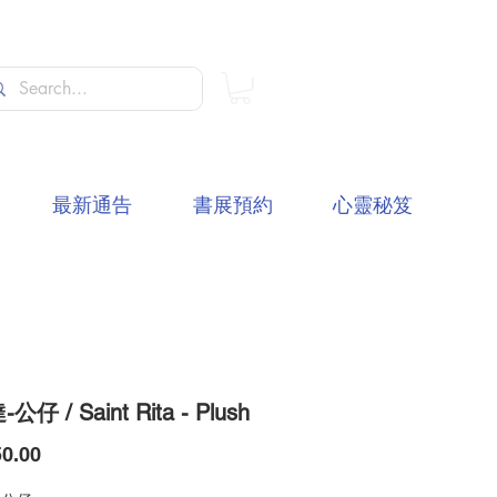
最新通告
書展預約
心靈秘笈
仔 / Saint Rita - Plush
價
0.00
格