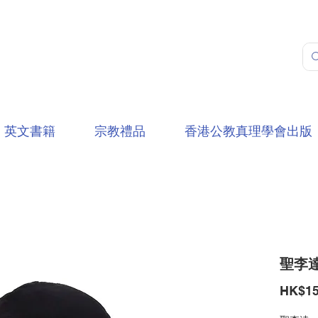
英文書籍
宗教禮品
香港公教真理學會出版
聖李達-公
HK$15