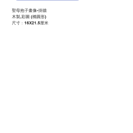
聖母抱子畫像-掛牆
木製,彩圖 (橢圓形)
尺寸﹕16X21.5厘米
Mother and Child Plaque - Hanging
Wooden ,colour print (Oval)
Size:16X21.5CM
分類：擺設
Category：PLAQUE/ HANGING
No. 1151301203
聯絡我們
門市地址
付款方式