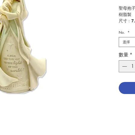
聖母抱
樹脂製
尺寸﹕7.
No.
*
Holy Ma
made in
選擇
size:7.4
數量
*
分類：
Catego
No. 129