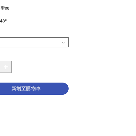
格
子聖像
48"
ry with baby figurine
 resin
8"
聖像
ry：STATUE
1006862
新增至購物車