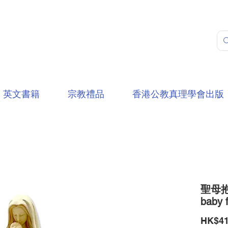
英文書籍
宗教禮品
香港公教真理學會出版
聖母抱子
baby f
HK$41