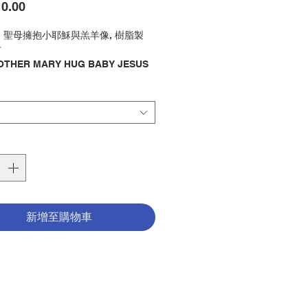
價
0.00
格
5" 聖母擁抱小耶穌與羔羊像, 樹脂製
吋
OTHER MARY HUG BABY JESUS
EEP, MADE OF RESIN, 3.5"
像 / 聖母
y : STATUE / MARY
0005702
新增至購物車