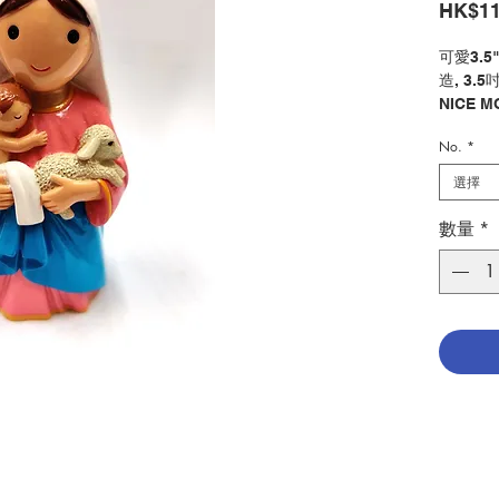
HK$11
可愛3.
造, 3.5
NICE M
AND SH
No.
*
分類：聖
選擇
Categor
No. 128
數量
*