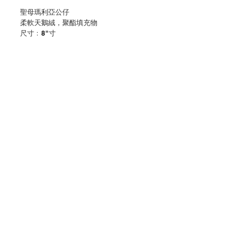
聖母瑪利亞公仔
柔軟天鵝絨，聚酯填充物
尺寸﹕8"寸
Our Lady of Grace Plushie
ultra-soft velboa and premium
polyester
size:8" inch
分類：其他
Category：other
No. 1131018164
聯絡我們
門市地址
付款方式