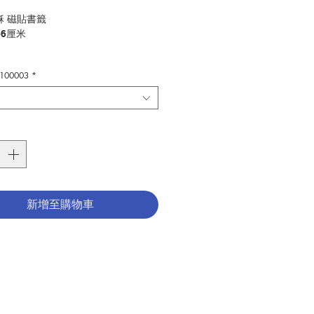
格
穌 磁貼書籤
-6厘米
y/ Jesus Magnetic Bookmark
0100003
*
-6cm
其他
ry：other
0100003
新增至購物車