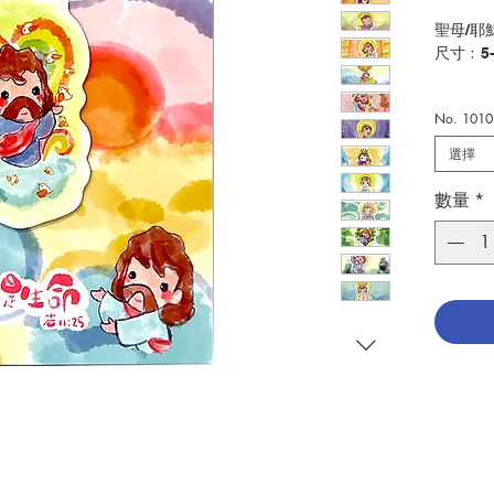
聖母/耶
尺寸﹕5
Our Lad
No. 101
size: 5
選擇
分類：
Catego
數量
*
No. 101