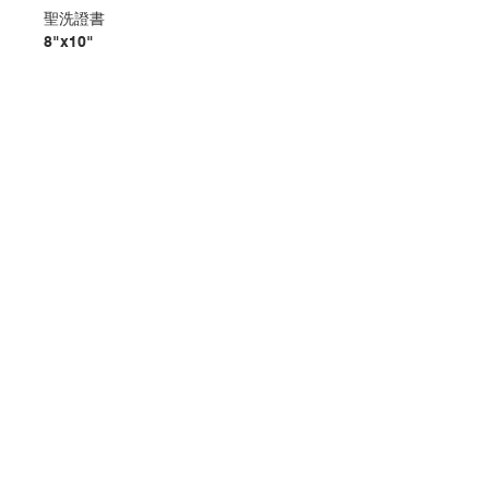
聖洗證書
8"x10"
Baptism Certificate
8"x10" CM
分類：證書
Category：Certificate
No. 1001116011
聯絡我們
門市地址
付款方式