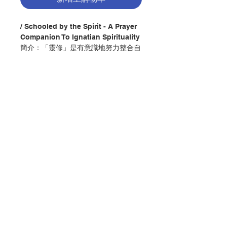
/ Schooled by the Spirit - A Prayer
Companion To Ignatian Spirituality
簡介：「靈修」是有意識地努力整合自
己的生活，朝著自己所理解的終極價值
走去。
這本祈禱之書是以依納爵靈修──特別
是它的故事（尤其是會祖的故事）、主
題、價值觀、理想、神恩、遠見、德
行、語言──為內涵，從其特色提出十
五種祈禱主題，讓人在祈禱情境中，藉
聯絡我們
由聖神的光照，花時間默想、思考這些
面向，將其內化。
門市地址
使我們在聖神的帶領下，逐漸轉化為自
己祈求成為的那種人。
付款方式
作者：拉蒙鮑狄斯塔
出版：光啟文化事業