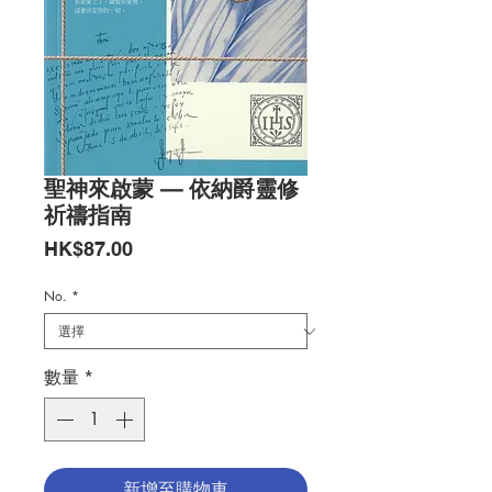
聖神來啟蒙 — 依納爵靈修
祈禱指南
價
HK$87.00
格
No.
*
數量
*
新增至購物車