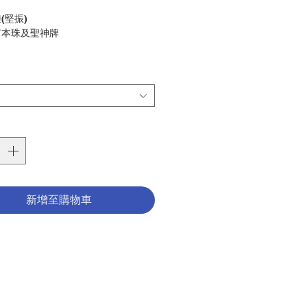
格
(堅振)
有本珠及聖神牌
 spirit bracelet (confirmation)
th wooden bead and holy spirit
手鍊
ry : BRACELET
7501098
新增至購物車