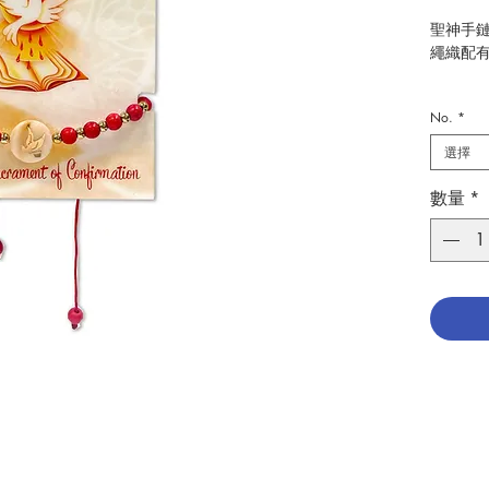
聖神手鏈
繩織配
The holy
No.
*
Rope wi
charms
選擇
分類：
數量
*
Catego
No. 127