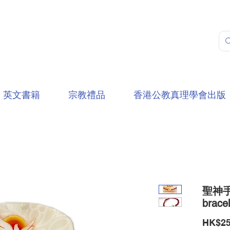
英文書籍
宗教禮品
香港公教真理學會出版
聖神手鏈(
bracel
HK$25