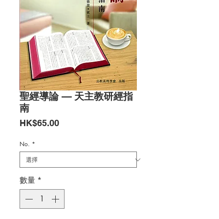
聖經導論 — 天主教研經指
南
價
HK$65.00
格
No.
*
數量
*