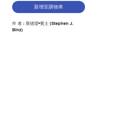
新增至購物車
作 者 : 斯德望•賓士 (Stephen J.
Binz)
簡介：教友常常由於各種原因而不願意
開始閱讀聖經。或許我們緊緊抓住一種
觀念，就是聖經是一部用來展示的書，
為記錄家庭成員的生日、領洗、婚配和
死亡等日子。或許我們一旦嘗試閱讀聖
經，並從聖經發現一個截然不同的文
化，因而推斷聖經所講的內容與身處此
聯絡我們
時此地的我們無關。教友留意到這些理
由，還有其他許多理由，所以不閱讀聖
經。斯德望•賓士（Stephen Binz）提
門市地址
供多個實際解釋，幫助讀者對聖經不再
感到陌生，而且更加熟悉。《聖經導
論》一書幫助讀者發現聖經如何形成，
付款方式
如何選擇聖經譯本，如何按照天主教傳
統詮釋聖經，以及如何從研讀聖經得