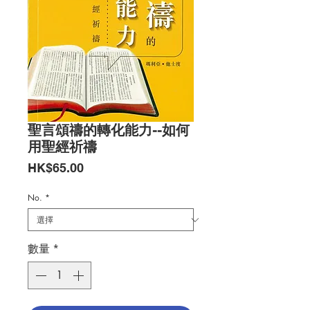
聖言頌禱的轉化能力--如何
用聖經祈禱
價
HK$65.00
格
No.
*
數量
*