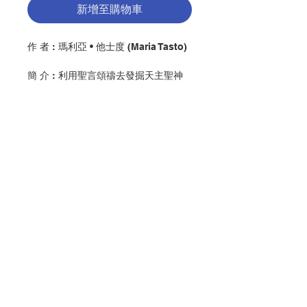
新增至購物車
作 者 : 瑪利亞 • 他士度 (Maria Tasto)
簡 介 : 利用聖言頌禱去發掘天主聖神
生活在你內；瑪利亞•他士度修女以多
年牧職經驗聚積的故事、睿智和洞悉
力，向你顯示如何逐步把這古老的祈禱
方法變成你自己的，那你就可成為你應
所是的天主聖言。
出版：香港公教真理學會
聯絡我們
頁數：128
分類：聖經
門市地址
ISBN:9789888303106
No. 3016009155
付款方式