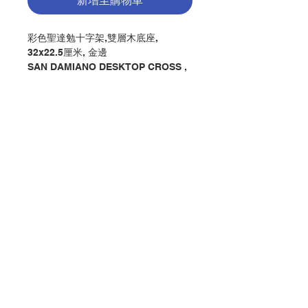
新增至購物車
彩色聖達勉十字架,雙層木底座,
32x22.5厘米, 金邊
SAN DAMIANO DESKTOP CROSS ,
DOUBLE BASE IN WOOD,
CM32x22.5, GOLDED TRIM
分類：聖達勉十字架座檯
Category : SAN DAMIANO CROSS
DESKTOP
No. 1031000558
聯絡我們
門市地址
付款方式