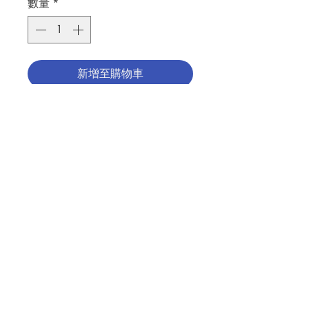
數量
*
新增至購物車
聖髑盒
材質﹕黄銅
尺寸﹕高26厘米,直徑12厘米
Reliquary
Material: Brass
聯絡我們
Size: H 26cm , dia.12cm
分類：聖髑盒 / 禮儀
門市地址
Category：RELIQUARY /
LITURGICAL
No. 1217047011
付款方式