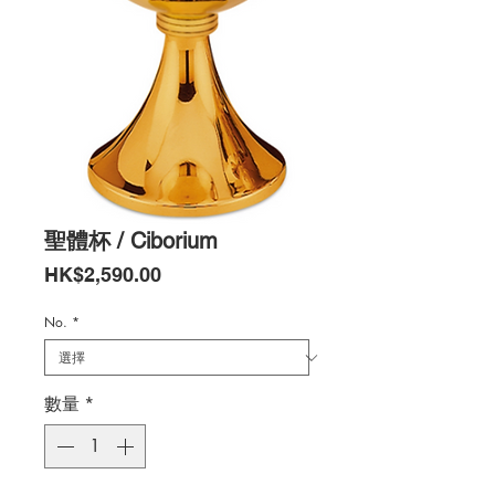
聖體杯 / Ciborium
價
HK$2,590.00
格
No.
*
數量
*