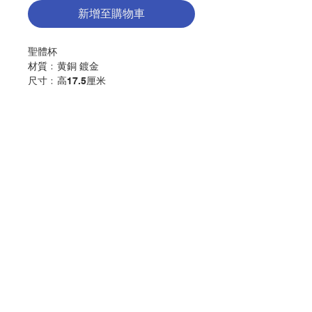
新增至購物車
聖體杯
材質﹕黄銅 鍍金
尺寸﹕高17.5厘米
Ciborium
material: Brass Gold Plated
Size: H 17.5cm
分類：禮儀用品
Category：LITURGICAL
聯絡我們
No. 1217047612
門市地址
付款方式