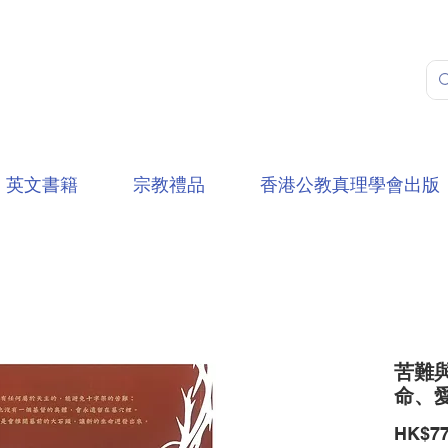
英文書籍
宗教禮品
香港公教真理學會出版
苦難
命、
HK$77