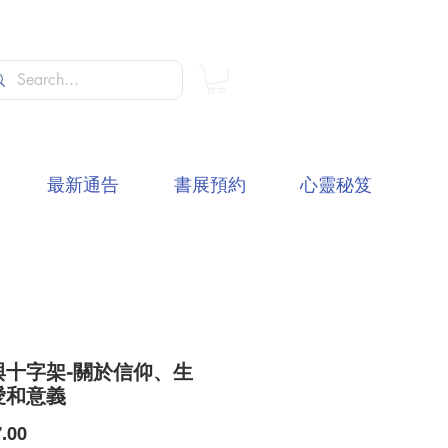
最新通告
書展預約
心靈秘笈
與十字架-關於信仰、生
愛和意義
價
.00