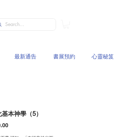
最新通告
書展預約
心靈秘笈
化基本神學（5）
價
.00
格