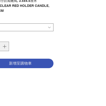
防風蠟燭, 3.5x4.5厘米
CLEAR RED HOLDER CANDLE,
5CM
燭 / 座枱
ry：CANDLE / DESKTOP
1230033
新增至購物車