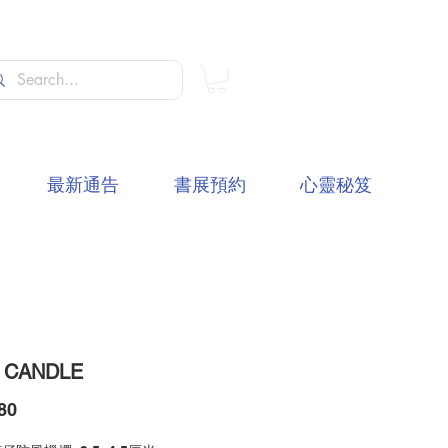
最新通告
書展預約
心靈秘笈
 CANDLE
價
80
格