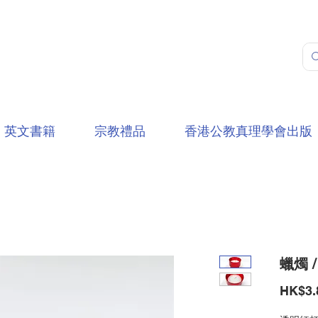
英文書籍
宗教禮品
香港公教真理學會出版
蠟燭 /
HK$3.