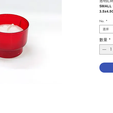
透明紅杯仔
SMALL 
3.5x4.
No.
*
分類：蠟
Catego
選擇
No. 112
數量
*