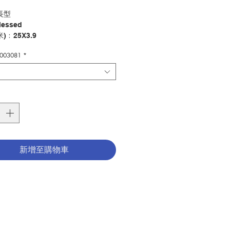
格
長型
essed
)﹕25X3.9
7003081
*
 Tag - Rectangle
d"
):25x39
其他
ry：OTHER
7003081-A,B,C
新增至購物車