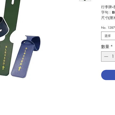
行李牌-
字句﹕Bl
尺寸(厘米
No. 128
Luggage
"Blesse
選擇
Size(cm
數量
*
分類：
Catego
No. 128