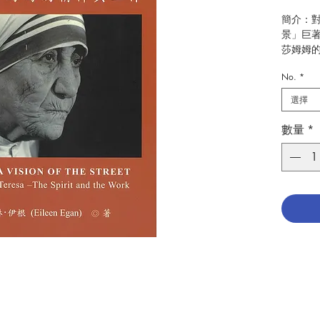
簡介：對
景」巨
莎姆姆
心人士
No.
*
姆姆在
選擇
熱衷於
她是一
數量
*
生活的
活聖人
的神秘
及聖文
都有神
mystic 
Poor
耶穌基
在！多
的！Ka
世紀的
所是！
她做到