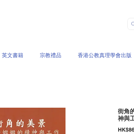
英文書籍
宗教禮品
香港公教真理學會出版
街角的
神與
HK$86