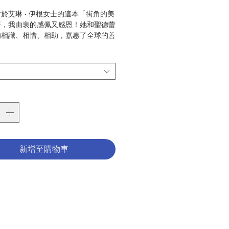
格
於艾琳 · 伊根女士的這本「街角的美
著，我由衷的感佩又感恩！她和聖德蕾
的相識、相惜、相助，嘉惠了全球的善
。
繁忙的愛德生活中顯露了她在行動中更
每分每秒的祈禱生活！我深深的感受到
位凡人，但她都是以「愛」來面對日常
甜、酸、苦、辣挑戰！感受到她是一位
！是「一位愛德的神秘者」！「窮苦人
者」。難怪她從年輕時就以聖女小德蘭
生為她的主保，她的偶像！這兩位聖者
秘者的體驗！體驗到在聖三內「a
新增至購物車
of Charity」，「Mystic of the
」的奧蹟，特別是「道成肉身」的聖子
督，因而能在窮人身上瞻仰到基督的臨
麼深奧的靈修境界！這就是我們該學習
rl Raner 神學家曾說過：「進入二十
基督徒要體驗到神秘境界，不然即一無
」聖德蕾莎姆姆的一生示範給我們了，
了！謝謝姆姆！願這本巨著能成為我們