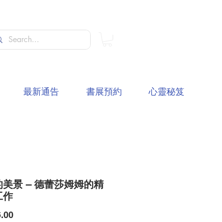
最新通告
書展預約
心靈秘笈
美景 – 德蕾莎姆姆的精
工作
價
.00