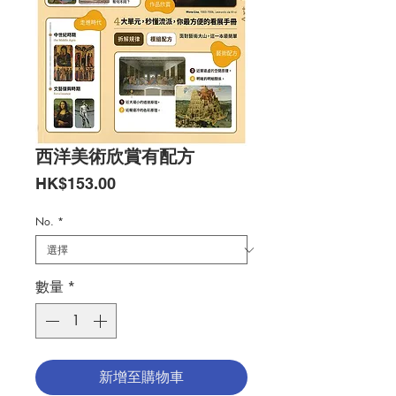
西洋美術欣賞有配方
價
HK$153.00
格
No.
*
數量
*
新增至購物車