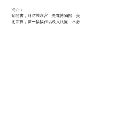
簡介：
翻開書，拜訪羅浮宮、走進博物館、美
術館裡，當一幅幅作品映入眼簾，不必
再怕看著看著就暈了──這幅畫是誰的
作品？這個藝術家生活在哪個地方、哪
個時代？屬於哪個流派？這個時期和那
個時期，哪個在前，哪個在後？「巴洛
克」和「洛可可」聽起來很像，看起來
更像，印象派和後印象派，差一個字，
到底風格差在哪裡？……幾千年的藝術
史一團亂麻，令人頭暈目眩。西洋藝術
史複雜難記，但只要記住幾個關鍵「藝
聯絡我們
術配方」，用模組化思維，輕鬆好記，
看展、讀書，腦補3萬年藝術史風格演
進。
門市地址
●古希臘藝術＝黃金比例＋Ｓ曲線＋疏
密關係
付款方式
●文藝復興＝透視法＋近暖冷遠＋近實