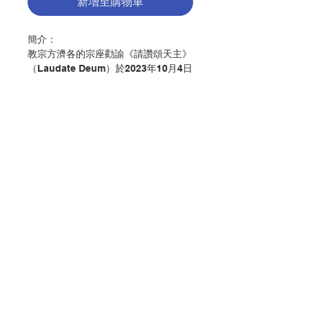
新增至購物車
簡介：
教宗方濟各的宗座勸諭《請讚頌天主》
（Laudate Deum）於2023年10月4日
公布。新勸諭是延續2015年頒布的
《願祢受讚頌》的主題，分成6章和73
個段落。中文版由天主教會臺灣地區主
教團翻譯，歡迎大家廣傳。
作者：教宗方濟各
出版：天主教台灣地區主教團
分類：教會
聯絡我們
出版日期：2024年2月
頁數：44
ISBN：9786269828623
門市地址
No. 3073017096
付款方式