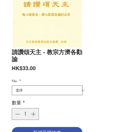
請讚頌天主 - 教宗方濟各勸
諭
價
HK$33.00
格
No.
*
數量
*