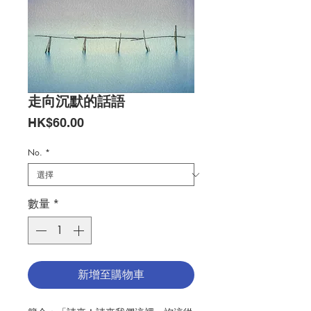
走向沉默的話語
價
HK$60.00
格
No.
*
數量
*
新增至購物車