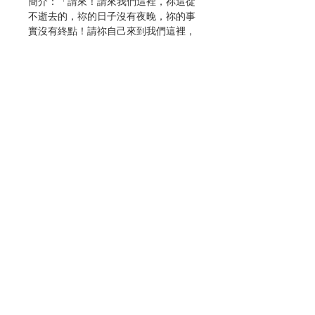
簡介：「請來！請來我們這裡，祢這從
不逝去的，祢的日子沒有夜晚，祢的事
實沒有終點！請祢自己來到我們這裡，
因為我們的行進只是走向終點的行
列。」
──卡爾‧拉內
看似沉默的天主，耐心地聆聽著我們的
話語，不出聲的回應，卻是一股沉著的
力量，祂無時無刻的看顧及愛護，陪伴
我們經歷生活中的點點滴滴。藉著品嘗
卡爾‧拉內對天主的獨白，期許我們也
能走向沉默，與天主相遇。
聯絡我們
作者：卡爾‧拉內（Karl Rahner,
S.J.）
出版：光啟文化事業
門市地址
分類：靈修、教友生活
初版：2017.11
頁數：144
ISBN : 9789575468781
付款方式
No. 3103002259