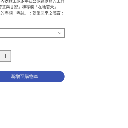
價
價
書內收錄主教多年在公教報撰寫的主日
苦艾與甘蜜」和專欄「在地若天」；
格
格
報的專欄「鳴誌」；朝聖回來之感言；
期的珍貴照片等等…
錯過了楊主教生前的主日講道，或是想
的教誨；這是一本值得你細讀和收藏的
。
聖十字架堂
-
太古城彌撒中心編輯小組
公教報
12
2019.07
新增至購物車
傳記
789887711353
9999023