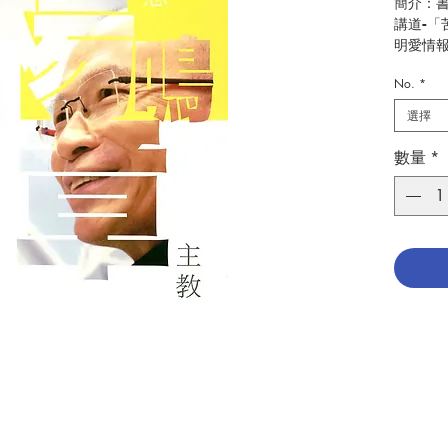
簡介：
講道
-
「
明愛情
不同時
No.
*
如果你
選擇
重溫他
紀念本
數量
*
作者：
出版：
頁數：
3
初版日期：
分類：
ISBN：9
No. 316