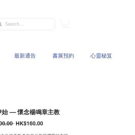
最新通告
書展預約
心靈秘笈
始 — 懷念楊鳴章主教
一
促
00.00 
HK$160.00
般
銷