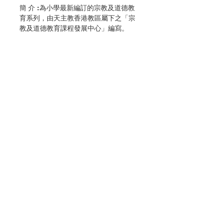
簡 介 :為小學最新編訂的宗教及道德教
育系列，由天主教香港教區屬下之「宗
教及道德教育課程發展中心」編寫。
作 者 :宗教及道德教育課程發展中心
頁 數 :40
分 類 :小學宗教及道德教育
ISBN:9789628909988
No. 3056009214
聯絡我們
門市地址
付款方式