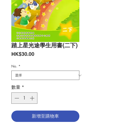
踏上星光途學生用書(二下)
價
HK$30.00
格
No.
*
數量
*
新增至購物車