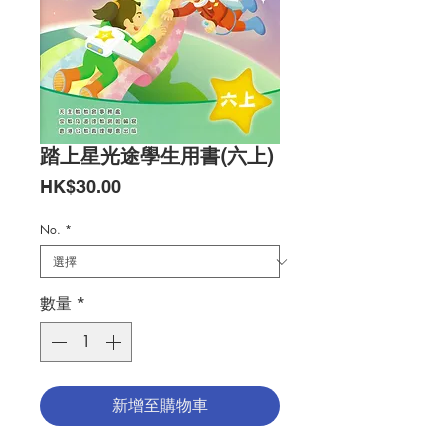
踏上星光途學生用書(六上)
價
HK$30.00
格
No.
*
數量
*
新增至購物車