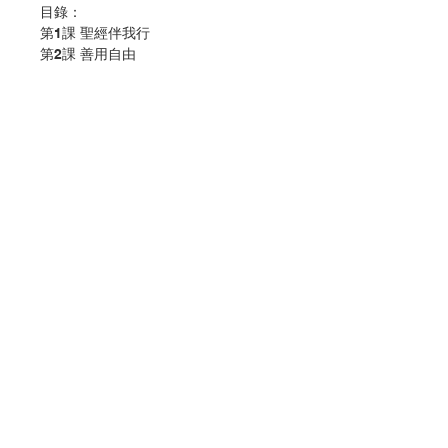
目錄：
第1課 聖經伴我行
第2課 善用自由
第3課 真的戀愛了
第4課 耶穌的使者
歌曲
常用經文
作 者 :宗教及道德教育課程發展中心
頁 數 :48
分 類 :小學宗教及道德教育
ISBN:9789888303274
No. 3056009221
聯絡我們
門市地址
付款方式