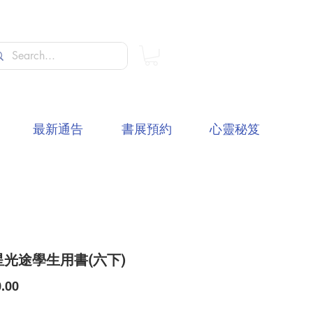
最新通告
書展預約
心靈秘笈
光途學生用書(六下)
價
.00
格