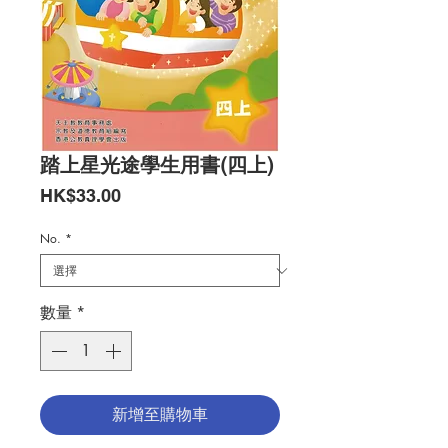
踏上星光途學生用書(四上)
價
HK$33.00
格
No.
*
數量
*
新增至購物車