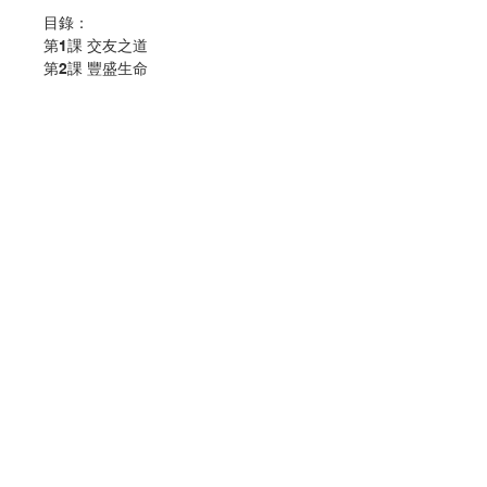
目錄：
第1課 交友之道
第2課 豐盛生命
第3課 憐憫他人
第4課 愛的召喚
第5課 真正的承諾
歌曲
常用經文
作 者 :宗教及道德教育課程發展中心
頁 數 :48
分 類 :小學宗教及道德教育
聯絡我們
ISBN:9789888150885
No. 3056009217
門市地址
付款方式