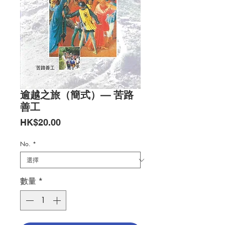
逾越之旅（簡式）— 苦路
善工
價
HK$20.00
格
No.
*
數量
*