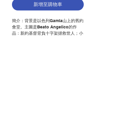
新增至購物車
簡介：背景是以色列Gamla山上的舊約
會堂。主圖是Beato Angelico的作
品：新約基督背負十字架拯救世人；小
圖是今日人的朝聖之旅。這樣是表明救
恩的一脈相承，今日我們仍走在這以基
督逾越奧蹟為中心的逾越之旅。
作者：天主教香港教區禮儀委員會辦事
處編印
出版：天主教香港教區禮儀委員會
聯絡我們
分類：祈禱、敬禮
初版：1999.02
頁數：30
門市地址
ISBN : 9789627618324
No. 3099098003
付款方式