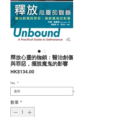
釋放心靈的枷鎖：醫治創傷
與罪惡，擺脫魔鬼的影響
價
HK$134.00
格
No.
*
數量
*