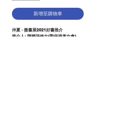
新增至購物車
仲夏 · 微書展2021好書推介
推介人: 陳曉評修女(聖保祿孝女會)
推介文: (請點擊左圖)
公教報【吾愛讀書】專欄推介
簡介：
★ 亞馬遜書店讀者五顆星推薦！
★ 跨教派釋放事工實戰經驗寶典，讓
聯絡我們
聖言的力量轉化你的生命！
★ 售出西班牙、法國、德國、土耳
其、捷克、波蘭等十五國版權。
門市地址
唯有仰賴主耶穌的大能，我們才能掙脫
罪惡的枷鎖。本書以《聖經》為基礎，
付款方式
提供切實可行、符合信仰教導的審慎忠
告，清楚指引如何尋求釋放與醫治，有