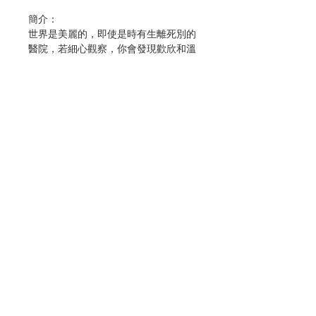
簡介：
世界是美麗的，即使是時有生離死別的
醫院，若細心觀察，你會發現歡欣和溫
情。
念中學時，一位老師和我們玩一個遊
戲，他拿起一張白紙，紙上有一圓形小
黑點，問我們看到甚麼。十居其九答
曰：「黑點。」「這就是我們觀人的角
度，」老師語重心長地說：「我手裏拿
着的明明是張雪白的紙，它只不過有一
小黑點，你們便忽略了大部分的白，只
聯絡我們
看到那點黑。」
考試不及格、遺失了錢包、被老闆開
門市地址
除、跟情人鬧翻、遭朋友出賣、沒有中
六合彩……這些都是令人不快樂的原
因，但如果張開心靈的眼睛看看，它們
付款方式
不過是一大張白紙中的小黑點而已，你
還有健康的身體、清醒的腦袋、關懷你
的家人和朋友，和許許多多值得你高興