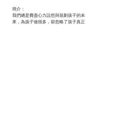
簡介：
我們總是費盡心力設想與規劃孩子的未
來，為孩子做很多，卻忽略了孩子真正
需要的是——心的了解與靠近！
陪伴，不只是最好的禮物，更是給孩子
最重要的禮物。
你是否也有這樣的困擾——擔心孩子學
的不夠早不夠多不夠快，會輸在起跑
點？覺得自己每天都在陪伴孩子，卻發
現孩子怎麼越來越難對話？明明照著書
聯絡我們
操作SEL，但孩子還是動不動就生氣？
跟人起衝突？想接近孩子，但常不得其
門而入？在掌控與鬆手間擺盪？
門市地址
《陪伴，是最重要的禮物》不是一本速
效的教養技巧大全，而是作者劉慈惠教
付款方式
授將三十多年教養研究的深度、實務的
厚度、關係的溫度，以溫暖、真摯、平