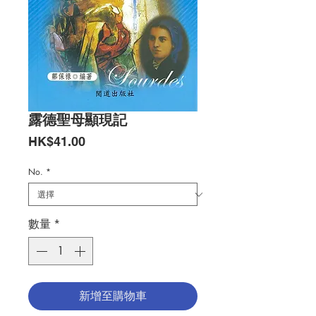
露德聖母顯現記
價
HK$41.00
格
No.
*
數量
*
新增至購物車