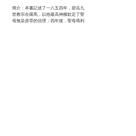
簡介：本書記述了一八五四年，碧岳九
世教宗在羅馬，以他最高神權欽定了聖
母無染原罪的信理；四年後，聖母瑪利
亞假法國露德顯現給一位十四歲的伯爾
納德，肯定了這端信理。
描述了聖母每次顯現的情形，為慶祝今
年(二○○八年)為露德聖母顯現一百五十
週年，特別發行這本小書為紀念這值得
慶祝的日子。
作者：鄒保祿
出版：聞道
聯絡我們
分類：聖母
初版：2008
頁數：96
門市地址
ISBN : 9789867653727
No. 3033005010
付款方式