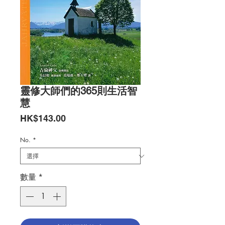
靈修大師們的365則生活智
慧
價
HK$143.00
格
No.
*
數量
*