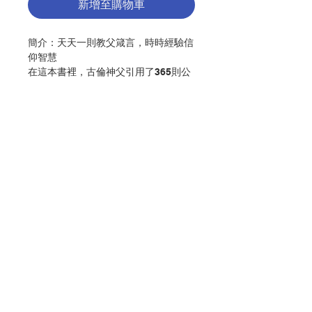
新增至購物車
簡介：天天一則教父箴言，時時經驗信
仰智慧
在這本書裡，古倫神父引用了365則公
元300至500年時的沙漠教父之短文，
並將它詮釋到今日的生活情境當中。過
去幾年來，許多歐洲心理學家對沙漠教
父們的經驗非常感興趣，這是一個很有
趣的現象。他們發覺，在這些沙漠教父
所說的話裡含有豐富的經驗。沙漠教父
們非常仔細觀察了自己的各種想法。那
聯絡我們
是人心的根本活動，以前影響著那些隱
修的修士們，而如今同樣影響著我們。
彭迪谷（Evagrius Ponticus, 345-
399）是隱修士作家當中的心理學家，
門市地址
古倫神父從彭迪谷的心理靈修名著《負
面思想駁詞》中，選出204則克服負面
思想與情緒的聖經經文詮釋，再加上從
付款方式
《教父語錄》(Apophthegmata
patrum)中選出161篇的教父對話，以