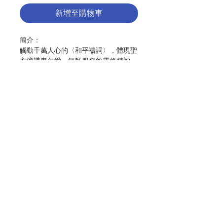
新增至購物車
簡介：
觸動千萬人心的〈和平禱詞〉，體現聖
方濟謙卑仁愛、無私服務的靈修精神。
教宗聖若望保祿二世、柴契爾夫人、南
非屠圖大主教、聖德蘭修女等深具影響
力的人物，時常以這篇禱文為混亂喧囂
的世界祈求和平。
本書將帶你探索聖方濟的和平之路，伴
聯絡我們
你走出仇恨、冒犯、疑慮、失望、憂傷
和黑暗，迎向天主憐憫寬仁的真光，點
燃信仰熱火，照亮自己也溫暖他人。
門市地址
「締造和平的人是有福的，因為他們要
稱為天主的子女。」（瑪5:9）
付款方式
本書從聖方濟的生命歷程汲取靈感，闡
述如何身體力行實踐〈和平禱詞〉，從