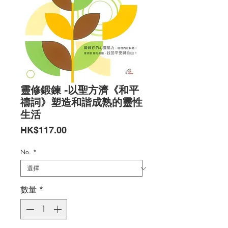
靈修鍛鍊 -以聖方濟《和平
禱詞》塑造和諧成熟的靈性
生活
價
HK$117.00
格
No.
*
數量
*