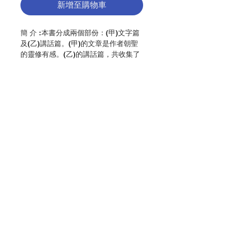
新增至購物車
簡 介 :本書分成兩個部份：(甲)文字篇
及(乙)講話篇。(甲)的文章是作者朝聖
的靈修有感。(乙)的講話篇，共收集了
二十九篇短文，是隨意流露的信仰上分
享的心聲。
作 者 :李國雄
頁 數 :106
ISBN:9789628909599
No. 3106009181
聯絡我們
門市地址
付款方式