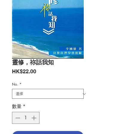
靈修，祢話我知
價
HK$22.00
格
No.
*
數量
*