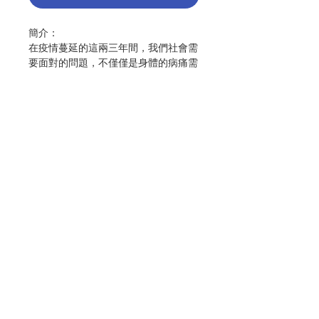
簡介：
在疫情蔓延的這兩三年間，我們社會需
要面對的問題，不僅僅是身體的病痛需
要「治癒」，更重要，心靈的傷痕也需
要「療癒」。在此脈絡下，人類精神面
向的「靈性」 “Spirituality”，則成為
了帶領受苦的、傷痛的心靈走出荊棘叢
林的一盞明燈。藉著「靈性」，我們得
以在靈魂深處，同感到與他人、他物乃
至宇宙的一種不可分割的聯繫，並透過
統整自己的人格、引領我們擴大觀點並
聯絡我們
超越困境。可惜的是，靈性之於人生命
的重要性及其所帶來的療癒能量，在許
多實踐的領域中，依然常被安置在不甚
門市地址
起眼的角落。是以，此跨領域論文集以
「療癒」為題，透過「靈性」在教育及
各類實踐領域的相關研究與成果，討論
靈性與療癒之間的關係與可能。
付款方式
主編：何佳瑞