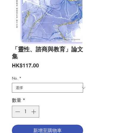
「靈性、諮商與教育」論文
集
價
HK$117.00
格
No.
*
數量
*
新增至購物車