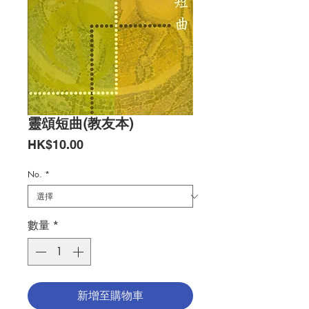
靈頌短曲(教友本)
價
HK$10.00
格
No.
*
數量
*
新增至購物車