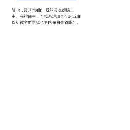
簡 介 :靈頌(短曲)─我的靈魂頌揚上
主。在禮儀中，可按所誦讀的聖詠或誦
唸祈禱文而選擇合宜的短曲作答唱句。
在團體祈禱聚會中，應用合宜的的短曲
作連唱禱文─即不斷重複詠唱多次同一
新禱文；這不單使參與者能熟習詠唱的
旋律，同時更能使之留意歌詞內容，以
助心神集中並舉向上而達祈禱本意─與
主相偕。
編 者 :香港教區聖樂委員會
頁 數 :120
聯絡我們
分 類 :音樂
ISBN:9789628417421
No. 3216009158
門市地址
付款方式