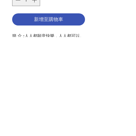
新增至購物車
簡 介 :人人都願意快樂，人人都可以。
關鍵是在於我們內心，並不是外在，也
不是我們擁有什麼，或欠缺甚麼。如果
我們選擇要快樂，我們便抱有積極的態
度，事事為他人着想。我們付出時間，
我們獻身有需要的人服務，我們喜歡在
鏡子中的人，我們尊重並接受所有掌握
的每一刻。這裏的99金句選自作者自己
聯絡我們
的作品，以及來自多方面的作家，這些
作家都是她心愛的。
門市地址
作 者 :史慕蓮 (Anne Bryan Smollin)
頁 數 :108
ISBN:9789628909636
付款方式
No. 3106009182