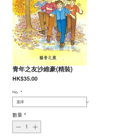
青年之友沙維豪(精裝)
價
HK$35.00
格
No.
*
數量
*