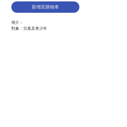
新增至購物車
簡介：
對象：兒童及青少年
重點提要：個人成長，需要旁人的「教
導」：沙維豪以耶穌和瑪利亞為最好的
朋友，聽從他們教導，持守愛主愛人的
德行。好朋友的「陪伴」，是成長的秘
訣：沙維豪引導朋友行走正路。
反思題目： 你認為，怎樣才是好朋
聯絡我們
友？ 如果知道同學要做危險或不對的
事，你會怎樣做，才算是他的好朋友？
門市地址
曾經有朋友給你勸告嗎？面對他的勸
告，你怎樣回應？
付款方式
作者：Daniel Federspiel
出版：李嘉堂紀念出版社