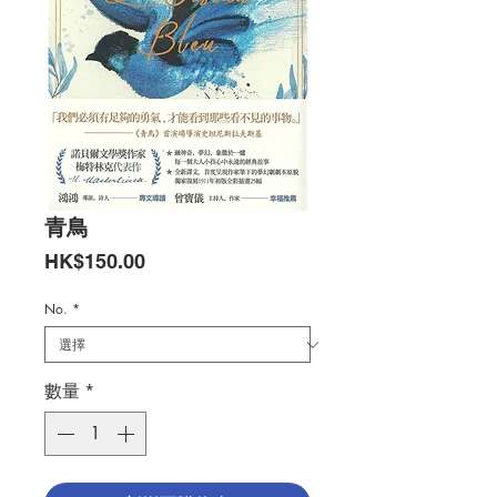
青鳥
價
HK$150.00
格
No.
*
數量
*