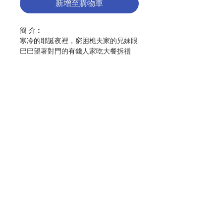
新增至購物車
簡 介 :
寒冷的耶誕夜裡，窮困樵夫家的兄妹眼
巴巴望著對門的有錢人家吃大餐拆禮
物，一位自稱是仙子的老太婆突然闖
入，要他們代為尋找傳說中的青鳥，並
交付了一頂魔法帽，讓他們在遇到困難
時可以看見事物的真相。
善良勇敢的兄妹兩人，就此展開了一場
奇妙的冒險。日常生活中的麵包、牛
聯絡我們
奶、糖、火、水、狗、貓都在魔法下化
為人形，與他們交談；他們也一路從仙
子宮殿，來到思念之境、夜之宮殿、未
來之國、光之神殿，還有墓園和森林，
門市地址
在各種未曾想像的場景中接受試煉。當
孩子徒勞無功地返家，他們卻以自己的
大膽、仁慈與慷慨，找到了一條通往幸
付款方式
福的路……