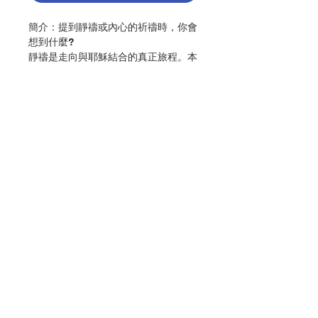
簡介：提到靜禱或內心的祈禱時，你會
想到什麼?
靜禱是走向與耶穌結合的真正旅程。本
書作者木撒拉神父帶領我們向聖女大德
蘭、聖十字若望、聖女小德蘭等教會聖
師們學習，跟著他們一起進入這趟靈修
旅程，藉著：侍立在天主面前、閱讀聖
書、閉上雙眼、注視耶穌、抒發信德的
次序來祈禱，就能與自己所愛的耶穌結
合，並進入聖三之內，到達「愛之山」
的巔峰。
聯絡我們
作者：木撒拉（Andrzej Muszala）
出版：光啟文化事業
分類：靈修、教友生活
門市地址
初版：2016.04
頁數：96
ISBN : 9789575468392
付款方式
No. 3103002248